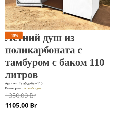
Летний душ из
-
18
%
поликарбоната с
тамбуром с баком 110
литров
Артикул:
Тамбур-бак-110
Категория:
Летний душ
1350,00
Br
Первоначальная
Текущая
1105,00
Br
цена
цена: