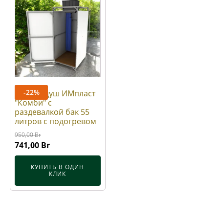
-
22
%
Летний душ ИМпласт
"Комби" с
раздевалкой бак 55
литров с подогревом
950,00
Br
Первоначальная
Текущая
741,00
Br
цена
цена:
КУПИТЬ В ОДИН
составляла
741,00 Br.
КЛИК
950,00 Br.