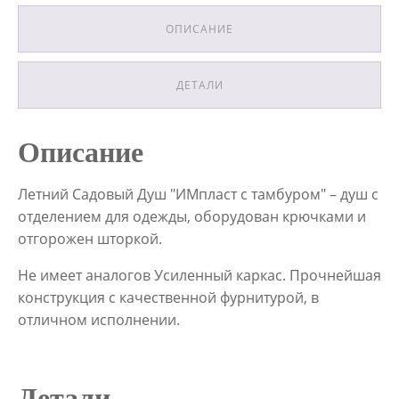
составляла
1105,00 Br.
ОПИСАНИЕ
1350,00 Br.
ДЕТАЛИ
Описание
Летний Садовый Душ "ИМпласт с тамбуром" – душ с
отделением для одежды, оборудован крючками и
отгорожен шторкой.
Не имеет аналогов Усиленный каркас. Прочнейшая
конструкция с качественной фурнитурой, в
отличном исполнении.
Детали